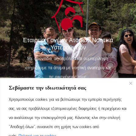
Εταιρεία Γονέων Ατόμων Νοητικά
Υστερούντων
Με φροντίδα, αξιοπρέπεια και συμπερίληψη,
στηρίζουμε τα άτομα με νοητική αναπηρία και
τις οικογένειές τους.
Σεβόμαστε την ιδιωτικότητά σας
Χρησιμοποιούμε cookies για να βελτιώσουμε την εμπειρία περιήγησής
+30 22710 33324
σας, να σας προβάλλουμε εξατομικευμένες διαφημίσεις ή περιεχόμενο και
να αναλύσουμε την επισκεψιμότητά μας. Κάνοντας κλικ στην επιλογή
Βαλανάς, Νεοχώρι, Χίος 82100
"Αποδοχή όλων", συναινείτε στη χρήση των cookies από
εμάς.
Πολιτική για τα cookies