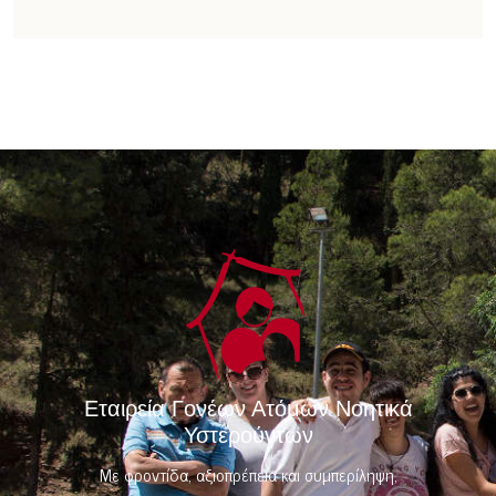
Εταιρεία Γονέων Ατόμων Νοητικά
Υστερούντων
Με φροντίδα, αξιοπρέπεια και συμπερίληψη,