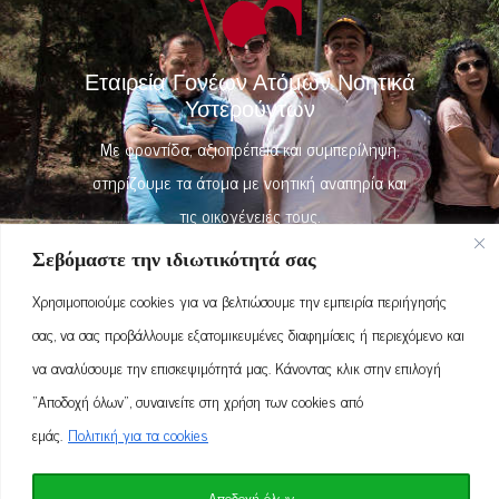
Εταιρεία Γονέων Ατόμων Νοητικά
Υστερούντων
Με φροντίδα, αξιοπρέπεια και συμπερίληψη,
στηρίζουμε τα άτομα με νοητική αναπηρία και
τις οικογένειές τους.
Σεβόμαστε την ιδιωτικότητά σας
Χρησιμοποιούμε cookies για να βελτιώσουμε την εμπειρία περιήγησής
+30 22710 33324
σας, να σας προβάλλουμε εξατομικευμένες διαφημίσεις ή περιεχόμενο και
να αναλύσουμε την επισκεψιμότητά μας. Κάνοντας κλικ στην επιλογή
Βαλανάς, Νεοχώρι, Χίος 82100
"Αποδοχή όλων", συναινείτε στη χρήση των cookies από
εμάς.
Πολιτική για τα cookies
Ευσταθίου 5, Βροντάδος, Χίος - 82200
egany.chios@gmail.com
Αποδοχή όλων