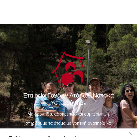
Εταιρεία Γονέων Ατόμων Νοητικά
Υστερούντων
Με φροντίδα, αξιοπρέπεια και συμπερίληψη,
στηρίζουμε τα άτομα με νοητική αναπηρία και
τις οικογένειές τους.