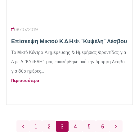
08/07/2019
Επίσκεψη Μικτού Κ.Δ.Η.Φ. “Κυψέλη” Λέσβου
Το Μικτό Κέντρο Διημέρευσης & Ημερήσιας Φροντίδας για
Α.με.Α “ΚΥΨΕΛΗ” μας επισκέφθηκε από την όμορφη Λέσβο
για δύο ημέρες...
Περισσσότερα
<
1
2
3
4
5
6
>